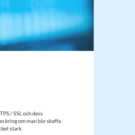
PS / SSL och dess
n kring om man bör skaffa
ket stark