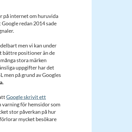
ner på internet om huruvida
att Google redan 2014 sade
gnaler.
edelbart men vi kan under
 bättre positioner än de
t många stora märken
nsliga uppgifter har det
l SSL men på grund av Googles
a.
att
Google skrivit ett
en varning för hemsidor som
ket stor påverkan på hur
 förlorar mycket besökare