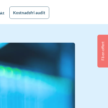
Kostnadsfri audit
akt
Få en offert