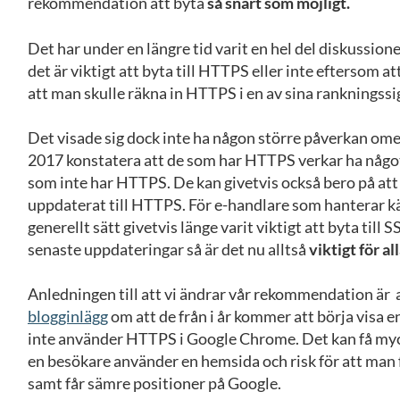
rekommendation att byta
så snart som möjligt.
Det har under en längre tid varit en hel del diskussio
det är viktigt att byta till HTTPS eller inte eftersom 
att man skulle räkna in HTTPS i en av sina rankningssi
Det visade sig dock inte ha någon större påverkan om
2017 konstatera att de som har HTTPS verkar ha något
som inte har HTTPS. De kan givetvis också bero på at
uppdaterat till HTTPS. För e-handlare som hanterar kä
generellt sätt givetvis länge varit viktigt att byta til
senaste uppdateringar så är det nu alltså
viktigt för all
Anledningen till att vi ändrar vår rekommendation är 
blogginlägg
om att de från i år kommer att börja visa 
inte använder HTTPS i Google Chrome. Det kan få myc
en besökare använder en hemsida och risk för att man
samt får sämre positioner på Google.