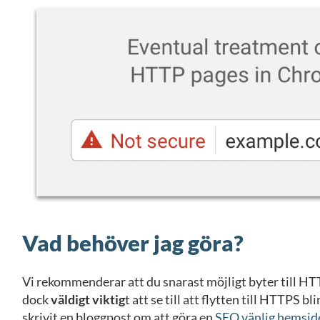
Vad behöver jag göra?
Vi rekommenderar att du snarast möjligt byter till HT
dock
väldigt viktig
t att se till att flytten till HTTPS bl
skrivit en bloggpost om att göra en
SEO vänlig hemside