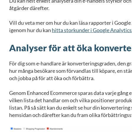
Du kan helt enkelt analysera din e-handels styrkor och
åtgärder därefter.
Vill du veta mer om hur du kan läsa rapporter i Google A
igenom hur du kan
hitta storkunder i Google Analytics
Analyser för att öka konvert
För dig som e-handlare är konverteringsgraden, den g
hur många besökare som förvandlas till köpare, en ständ
och jobba på för att öka och förbättra.
Genom Enhanced Ecommerce sparas data varje gång en p
vilken lista det handlar om och vilka positioner produk
listan. På så sätt kan du enkelt se hur din konvertering s
hemsidan och därefter kan du fram olika förbättringss