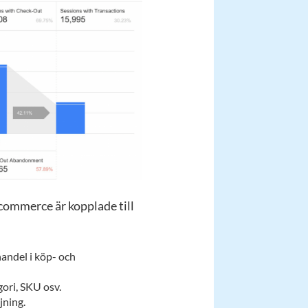
commerce är kopplade till
andel i köp- och
ori, SKU osv.
jning.