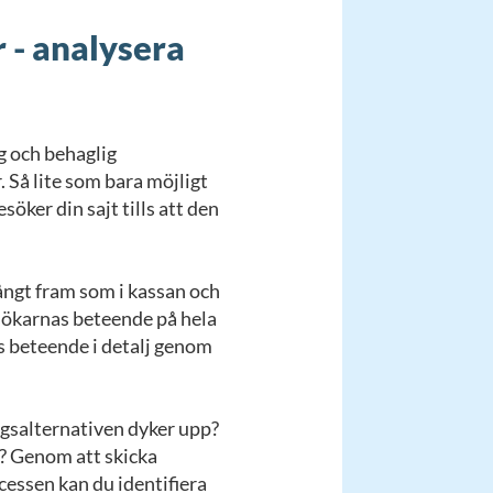
r - analysera
ig och behaglig
 Så lite som bara möjligt
öker din sajt tills att den
långt fram som i kassan och
ökarnas beteende på hela
s beteende i detalj genom
ngsalternativen dyker upp?
v? Genom att skicka
essen kan du identifiera