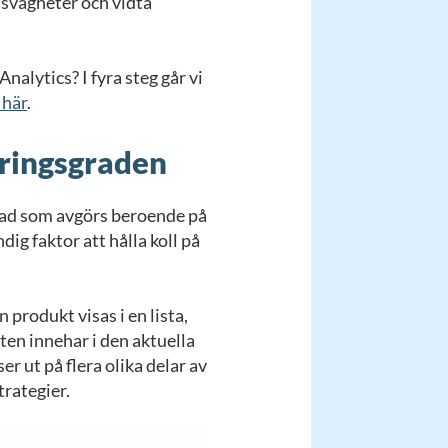
 svagheter och vidta
nalytics? I fyra steg går vi
 här
.
eringsgraden
rad som avgörs beroende på
ig faktor att hålla koll på
rodukt visas i en lista,
ten innehar i den aktuella
er ut på flera olika delar av
trategier.