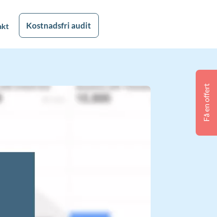
Kostnadsfri audit
akt
Få en offert