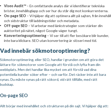
Viseo Audit™
– En omfattande analys där vi identifierar tekniska
brister, innehållsglapp och ser hur du står dig mot konkurrenterna.
On-page SEO
– Vi hjälper dig att optimera allt på sajten, från innehåll
och sidstruktur till laddningstider och metadata.
Off-page SEO
– Vi arbetar med länkstrategier som stärker din
auktoritet på nätet, något Google väger tungt.
Konverteringsoptimering
– Vi ser till att fler besökare blir kunder,
inte bara klickare. SEO utan konvertering är slöseri med tid.
Vad innebär sökmotoroptimering?
Sökmotoroptimering, eller SEO, handlar i grunden om att göra det
lättare för sökmotorer som Google att förstå och lyfta fram din
webbplats. Men det handlar lika mycket om att förstå vad dina
potentiella kunder söker efter – och varför. Det räcker inte att bara
synas. Du måste synas på rätt sökord, vid rätt tillfälle, med rätt
budskap.
On-page SEO
Allt börjar med innehållet och strukturen på din sajt. Vi hjälper dig att: