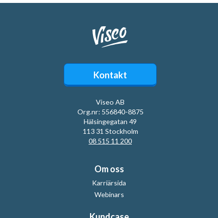
Kontakt
Viseo AB
Org.nr: 556840-8875
Hälsingegatan 49
113 31 Stockholm
08 515 11 200
Om oss
Karriärsida
Webinars
Kundcase