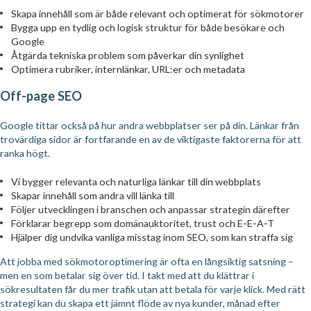
Skapa innehåll som är både relevant och optimerat för sökmotorer
Bygga upp en tydlig och logisk struktur för både besökare och
Google
Åtgärda tekniska problem som påverkar din synlighet
Optimera rubriker, internlänkar, URL:er och metadata
Off-page SEO
Google tittar också på hur andra webbplatser ser på din. Länkar från
trovärdiga sidor är fortfarande en av de viktigaste faktorerna för att
ranka högt.
Vi bygger relevanta och naturliga länkar till din webbplats
Skapar innehåll som andra vill länka till
Följer utvecklingen i branschen och anpassar strategin därefter
Förklarar begrepp som domänauktoritet, trust och E-E-A-T
Hjälper dig undvika vanliga misstag inom SEO, som kan straffa sig
Att jobba med sökmotoroptimering är ofta en långsiktig satsning –
men en som betalar sig över tid. I takt med att du klättrar i
sökresultaten får du mer trafik utan att betala för varje klick. Med rätt
strategi kan du skapa ett jämnt flöde av nya kunder, månad efter